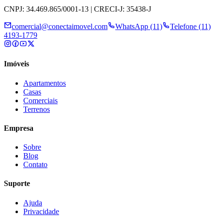
CNPJ: 34.469.865/0001-13 | CRECI-J: 35438-J
comercial@conectaimovel.com
WhatsApp (11)
Telefone (11)
4193-1779
Imóveis
Apartamentos
Casas
Comerciais
Terrenos
Empresa
Sobre
Blog
Contato
Suporte
Ajuda
Privacidade