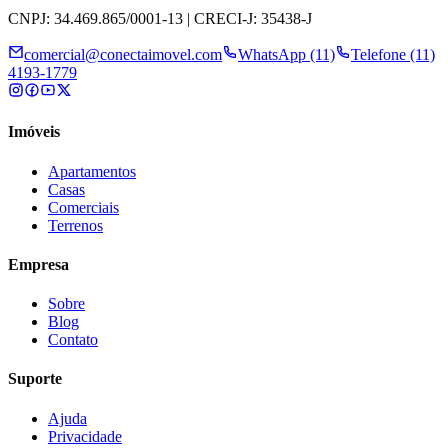
CNPJ: 34.469.865/0001-13 | CRECI-J: 35438-J
comercial@conectaimovel.com
WhatsApp (11)
Telefone (11)
4193-1779
Imóveis
Apartamentos
Casas
Comerciais
Terrenos
Empresa
Sobre
Blog
Contato
Suporte
Ajuda
Privacidade