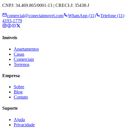
CNPJ: 34.469.865/0001-13 | CRECI-J: 35438-J
comercial@conectaimovel.com
WhatsApp (11)
Telefone (11)
4193-1779
Imóveis
Apartamentos
Casas
Comerciais
Terrenos
Empresa
Sobre
Blog
Contato
Suporte
Ajuda
Privacidade