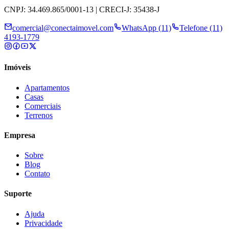
CNPJ: 34.469.865/0001-13 | CRECI-J: 35438-J
comercial@conectaimovel.com
WhatsApp (11)
Telefone (11)
4193-1779
Imóveis
Apartamentos
Casas
Comerciais
Terrenos
Empresa
Sobre
Blog
Contato
Suporte
Ajuda
Privacidade