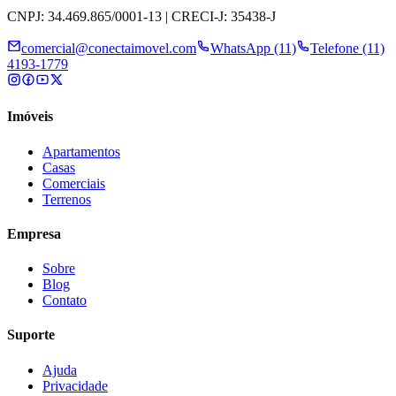
CNPJ: 34.469.865/0001-13 | CRECI-J: 35438-J
comercial@conectaimovel.com
WhatsApp (11)
Telefone (11)
4193-1779
Imóveis
Apartamentos
Casas
Comerciais
Terrenos
Empresa
Sobre
Blog
Contato
Suporte
Ajuda
Privacidade