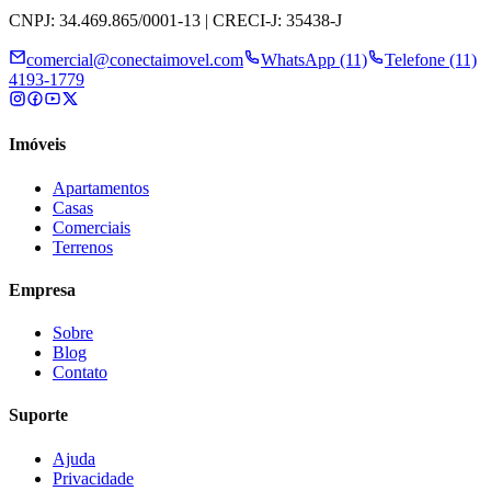
CNPJ: 34.469.865/0001-13 | CRECI-J: 35438-J
comercial@conectaimovel.com
WhatsApp (11)
Telefone (11)
4193-1779
Imóveis
Apartamentos
Casas
Comerciais
Terrenos
Empresa
Sobre
Blog
Contato
Suporte
Ajuda
Privacidade