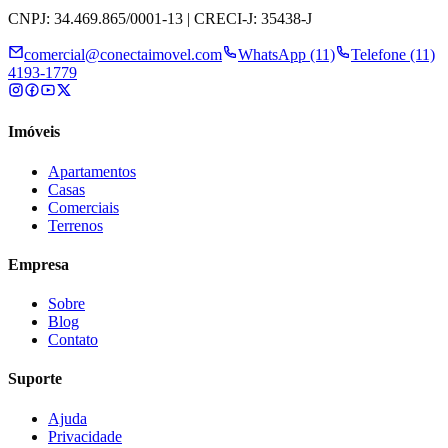
CNPJ: 34.469.865/0001-13 | CRECI-J: 35438-J
comercial@conectaimovel.com
WhatsApp (11)
Telefone (11)
4193-1779
Imóveis
Apartamentos
Casas
Comerciais
Terrenos
Empresa
Sobre
Blog
Contato
Suporte
Ajuda
Privacidade