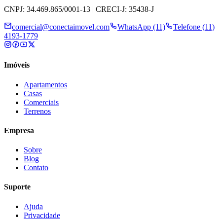
CNPJ: 34.469.865/0001-13 | CRECI-J: 35438-J
comercial@conectaimovel.com
WhatsApp (11)
Telefone (11)
4193-1779
Imóveis
Apartamentos
Casas
Comerciais
Terrenos
Empresa
Sobre
Blog
Contato
Suporte
Ajuda
Privacidade