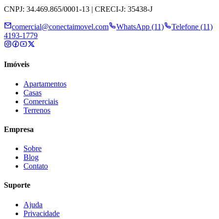
CNPJ: 34.469.865/0001-13 | CRECI-J: 35438-J
comercial@conectaimovel.com
WhatsApp (11)
Telefone (11)
4193-1779
Imóveis
Apartamentos
Casas
Comerciais
Terrenos
Empresa
Sobre
Blog
Contato
Suporte
Ajuda
Privacidade