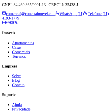
CNPJ: 34.469.865/0001-13 | CRECI-J: 35438-J
comercial@conectaimovel.com
WhatsApp (11)
Telefone (11)
4193-1779
Imóveis
Apartamentos
Casas
Comerciais
Terrenos
Empresa
Sobre
Blog
Contato
Suporte
Ajuda
Privacidade