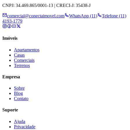
CNPJ: 34.469.865/0001-13 | CRECI-J: 35438-J
comercial@conectaimovel.com
WhatsApp (11)
Telefone (11)
4193-1779
Imóveis
Apartamentos
Casas
Comerciais
Terrenos
Empresa
Sobre
Blog
Contato
Suporte
Ajuda
Privacidade