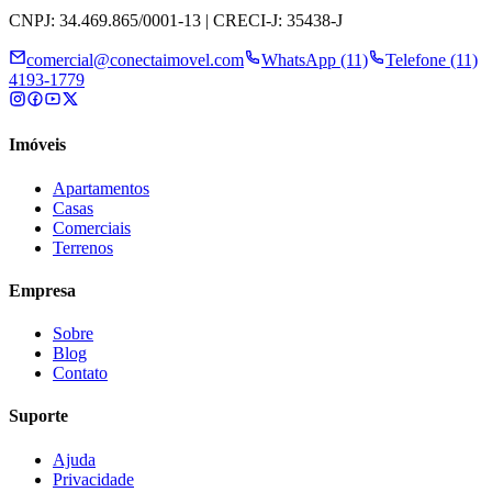
CNPJ: 34.469.865/0001-13 | CRECI-J: 35438-J
comercial@conectaimovel.com
WhatsApp (11)
Telefone (11)
4193-1779
Imóveis
Apartamentos
Casas
Comerciais
Terrenos
Empresa
Sobre
Blog
Contato
Suporte
Ajuda
Privacidade