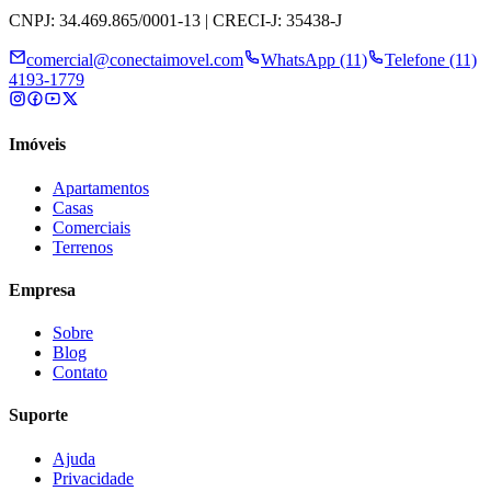
CNPJ: 34.469.865/0001-13 | CRECI-J: 35438-J
comercial@conectaimovel.com
WhatsApp (11)
Telefone (11)
4193-1779
Imóveis
Apartamentos
Casas
Comerciais
Terrenos
Empresa
Sobre
Blog
Contato
Suporte
Ajuda
Privacidade