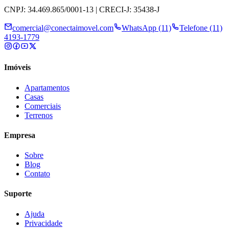
CNPJ: 34.469.865/0001-13 | CRECI-J: 35438-J
comercial@conectaimovel.com
WhatsApp (11)
Telefone (11)
4193-1779
Imóveis
Apartamentos
Casas
Comerciais
Terrenos
Empresa
Sobre
Blog
Contato
Suporte
Ajuda
Privacidade