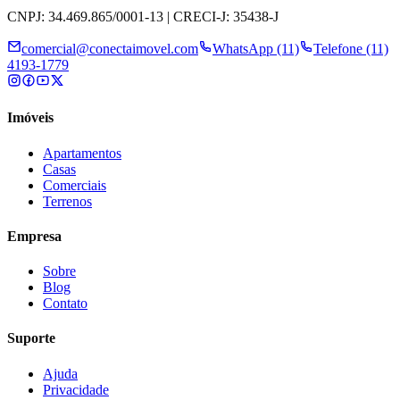
CNPJ: 34.469.865/0001-13 | CRECI-J: 35438-J
comercial@conectaimovel.com
WhatsApp (11)
Telefone (11)
4193-1779
Imóveis
Apartamentos
Casas
Comerciais
Terrenos
Empresa
Sobre
Blog
Contato
Suporte
Ajuda
Privacidade