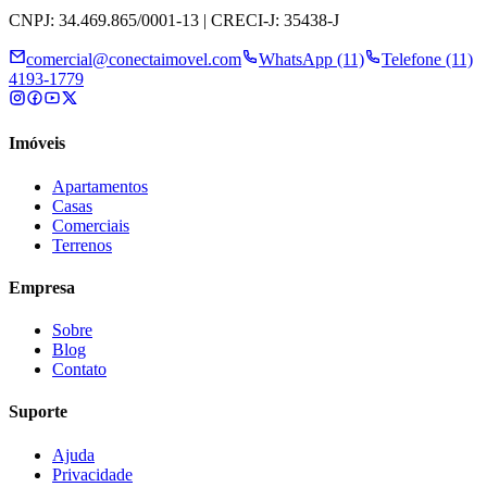
CNPJ: 34.469.865/0001-13 | CRECI-J: 35438-J
comercial@conectaimovel.com
WhatsApp (11)
Telefone (11)
4193-1779
Imóveis
Apartamentos
Casas
Comerciais
Terrenos
Empresa
Sobre
Blog
Contato
Suporte
Ajuda
Privacidade