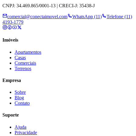
CNPJ: 34.469.865/0001-13 | CRECI-J: 35438-J
comercial@conectaimovel.com
WhatsApp (11)
Telefone (11)
4193-1779
Imóveis
Apartamentos
Casas
Comerciais
Terrenos
Empresa
Sobre
Blog
Contato
Suporte
Ajuda
Privacidade