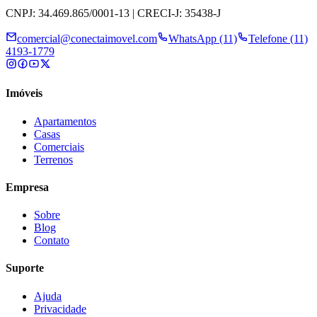
CNPJ: 34.469.865/0001-13 | CRECI-J: 35438-J
comercial@conectaimovel.com
WhatsApp (11)
Telefone (11)
4193-1779
Imóveis
Apartamentos
Casas
Comerciais
Terrenos
Empresa
Sobre
Blog
Contato
Suporte
Ajuda
Privacidade