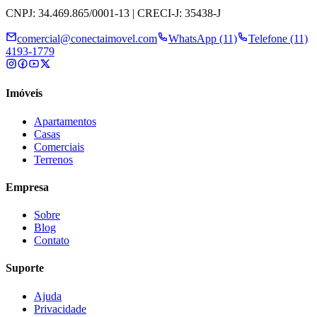
CNPJ: 34.469.865/0001-13 | CRECI-J: 35438-J
comercial@conectaimovel.com
WhatsApp (11)
Telefone (11)
4193-1779
Imóveis
Apartamentos
Casas
Comerciais
Terrenos
Empresa
Sobre
Blog
Contato
Suporte
Ajuda
Privacidade