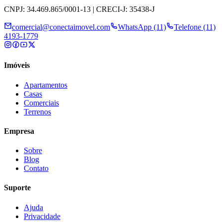
CNPJ: 34.469.865/0001-13 | CRECI-J: 35438-J
comercial@conectaimovel.com
WhatsApp (11)
Telefone (11)
4193-1779
Imóveis
Apartamentos
Casas
Comerciais
Terrenos
Empresa
Sobre
Blog
Contato
Suporte
Ajuda
Privacidade