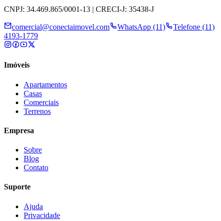
CNPJ: 34.469.865/0001-13 | CRECI-J: 35438-J
comercial@conectaimovel.com
WhatsApp (11)
Telefone (11)
4193-1779
Imóveis
Apartamentos
Casas
Comerciais
Terrenos
Empresa
Sobre
Blog
Contato
Suporte
Ajuda
Privacidade