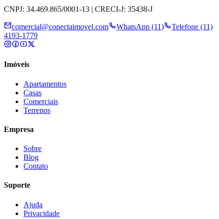
CNPJ: 34.469.865/0001-13 | CRECI-J: 35438-J
comercial@conectaimovel.com
WhatsApp (11)
Telefone (11)
4193-1779
Imóveis
Apartamentos
Casas
Comerciais
Terrenos
Empresa
Sobre
Blog
Contato
Suporte
Ajuda
Privacidade