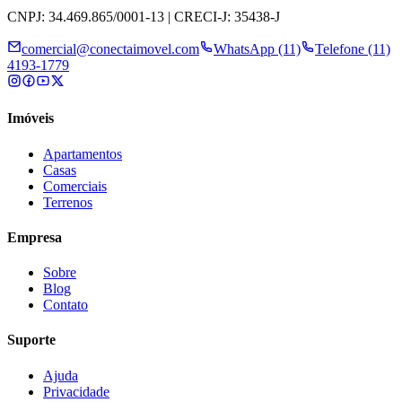
CNPJ: 34.469.865/0001-13 | CRECI-J: 35438-J
comercial@conectaimovel.com
WhatsApp (11)
Telefone (11)
4193-1779
Imóveis
Apartamentos
Casas
Comerciais
Terrenos
Empresa
Sobre
Blog
Contato
Suporte
Ajuda
Privacidade