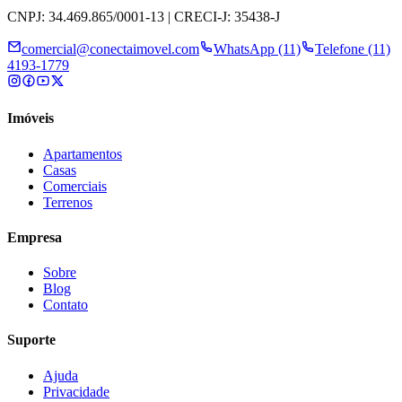
CNPJ: 34.469.865/0001-13 | CRECI-J: 35438-J
comercial@conectaimovel.com
WhatsApp (11)
Telefone (11)
4193-1779
Imóveis
Apartamentos
Casas
Comerciais
Terrenos
Empresa
Sobre
Blog
Contato
Suporte
Ajuda
Privacidade