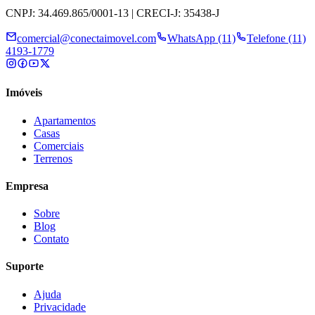
CNPJ: 34.469.865/0001-13 | CRECI-J: 35438-J
comercial@conectaimovel.com
WhatsApp (11)
Telefone (11)
4193-1779
Imóveis
Apartamentos
Casas
Comerciais
Terrenos
Empresa
Sobre
Blog
Contato
Suporte
Ajuda
Privacidade