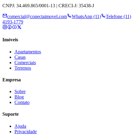
CNPJ: 34.469.865/0001-13 | CRECI-J: 35438-J
comercial@conectaimovel.com
WhatsApp (11)
Telefone (11)
4193-1779
Imóveis
Apartamentos
Casas
Comerciais
Terrenos
Empresa
Sobre
Blog
Contato
Suporte
Ajuda
Privacidade