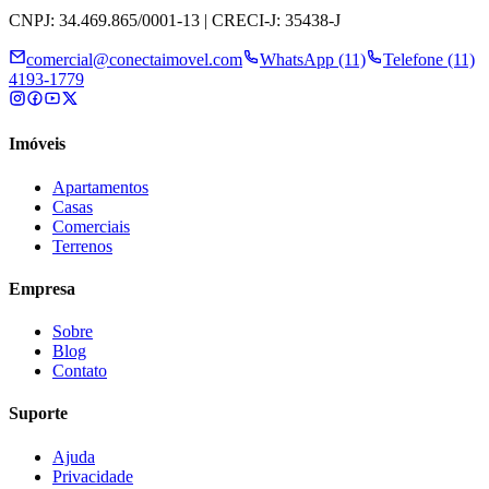
CNPJ: 34.469.865/0001-13 | CRECI-J: 35438-J
comercial@conectaimovel.com
WhatsApp (11)
Telefone (11)
4193-1779
Imóveis
Apartamentos
Casas
Comerciais
Terrenos
Empresa
Sobre
Blog
Contato
Suporte
Ajuda
Privacidade