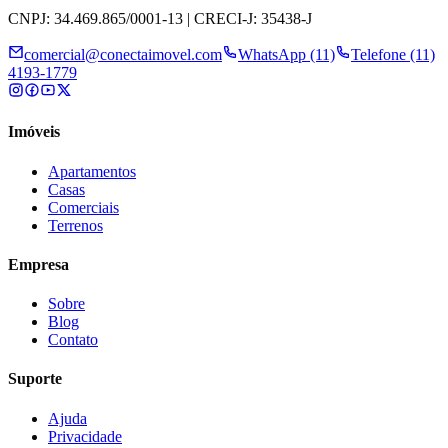
CNPJ: 34.469.865/0001-13 | CRECI-J: 35438-J
comercial@conectaimovel.com
WhatsApp (11)
Telefone (11)
4193-1779
Imóveis
Apartamentos
Casas
Comerciais
Terrenos
Empresa
Sobre
Blog
Contato
Suporte
Ajuda
Privacidade