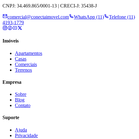
CNPJ: 34.469.865/0001-13 | CRECI-J: 35438-J
comercial@conectaimovel.com
WhatsApp (11)
Telefone (11)
4193-1779
Imóveis
Apartamentos
Casas
Comerciais
Terrenos
Empresa
Sobre
Blog
Contato
Suporte
Ajuda
Privacidade