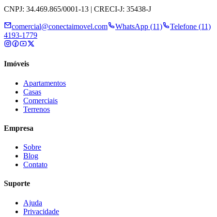
CNPJ: 34.469.865/0001-13 | CRECI-J: 35438-J
comercial@conectaimovel.com
WhatsApp (11)
Telefone (11)
4193-1779
Imóveis
Apartamentos
Casas
Comerciais
Terrenos
Empresa
Sobre
Blog
Contato
Suporte
Ajuda
Privacidade