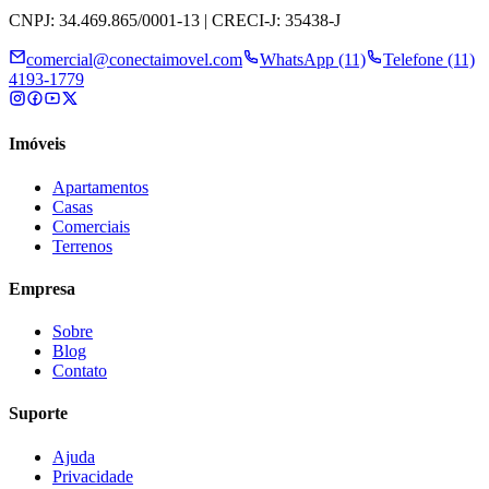
CNPJ: 34.469.865/0001-13 | CRECI-J: 35438-J
comercial@conectaimovel.com
WhatsApp (11)
Telefone (11)
4193-1779
Imóveis
Apartamentos
Casas
Comerciais
Terrenos
Empresa
Sobre
Blog
Contato
Suporte
Ajuda
Privacidade