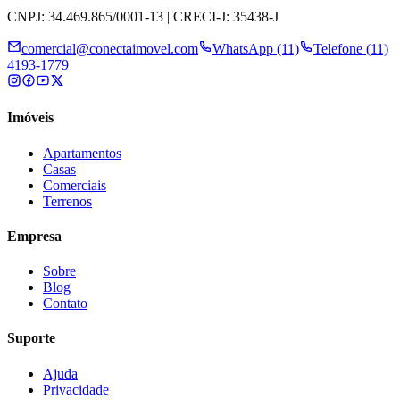
CNPJ: 34.469.865/0001-13 | CRECI-J: 35438-J
comercial@conectaimovel.com
WhatsApp (11)
Telefone (11)
4193-1779
Imóveis
Apartamentos
Casas
Comerciais
Terrenos
Empresa
Sobre
Blog
Contato
Suporte
Ajuda
Privacidade