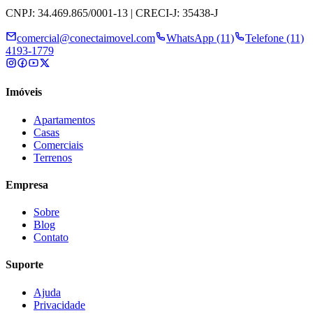
CNPJ: 34.469.865/0001-13 | CRECI-J: 35438-J
comercial@conectaimovel.com
WhatsApp (11)
Telefone (11)
4193-1779
Imóveis
Apartamentos
Casas
Comerciais
Terrenos
Empresa
Sobre
Blog
Contato
Suporte
Ajuda
Privacidade