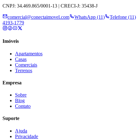
CNPJ: 34.469.865/0001-13 | CRECI-J: 35438-J
comercial@conectaimovel.com
WhatsApp (11)
Telefone (11)
4193-1779
Imóveis
Apartamentos
Casas
Comerciais
Terrenos
Empresa
Sobre
Blog
Contato
Suporte
Ajuda
Privacidade