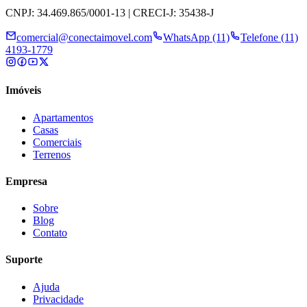
CNPJ: 34.469.865/0001-13 | CRECI-J: 35438-J
comercial@conectaimovel.com
WhatsApp (11)
Telefone (11)
4193-1779
Imóveis
Apartamentos
Casas
Comerciais
Terrenos
Empresa
Sobre
Blog
Contato
Suporte
Ajuda
Privacidade