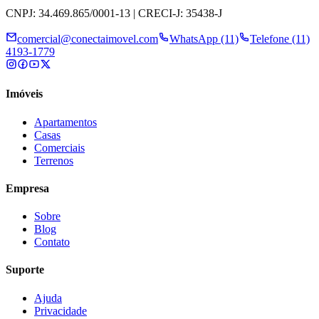
CNPJ: 34.469.865/0001-13 | CRECI-J: 35438-J
comercial@conectaimovel.com
WhatsApp (11)
Telefone (11)
4193-1779
Imóveis
Apartamentos
Casas
Comerciais
Terrenos
Empresa
Sobre
Blog
Contato
Suporte
Ajuda
Privacidade