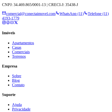
CNPJ: 34.469.865/0001-13 | CRECI-J: 35438-J
comercial@conectaimovel.com
WhatsApp (11)
Telefone (11)
4193-1779
Imóveis
Apartamentos
Casas
Comerciais
Terrenos
Empresa
Sobre
Blog
Contato
Suporte
Ajuda
Privacidade