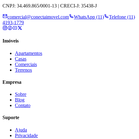
CNPJ: 34.469.865/0001-13 | CRECI-J: 35438-J
comercial@conectaimovel.com
WhatsApp (11)
Telefone (11)
4193-1779
Imóveis
Apartamentos
Casas
Comerciais
Terrenos
Empresa
Sobre
Blog
Contato
Suporte
Ajuda
Privacidade