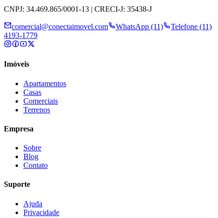
CNPJ: 34.469.865/0001-13 | CRECI-J: 35438-J
comercial@conectaimovel.com
WhatsApp (11)
Telefone (11)
4193-1779
Imóveis
Apartamentos
Casas
Comerciais
Terrenos
Empresa
Sobre
Blog
Contato
Suporte
Ajuda
Privacidade