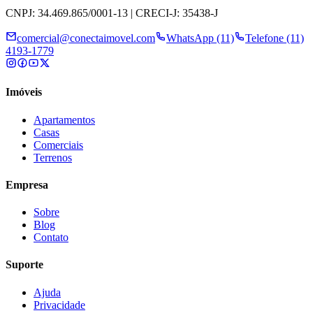
CNPJ: 34.469.865/0001-13 | CRECI-J: 35438-J
comercial@conectaimovel.com
WhatsApp (11)
Telefone (11)
4193-1779
Imóveis
Apartamentos
Casas
Comerciais
Terrenos
Empresa
Sobre
Blog
Contato
Suporte
Ajuda
Privacidade