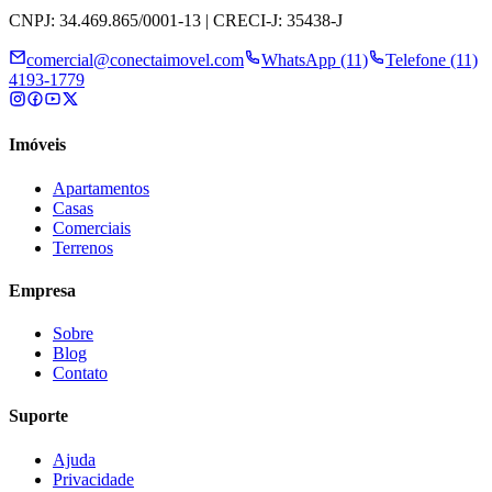
CNPJ: 34.469.865/0001-13 | CRECI-J: 35438-J
comercial@conectaimovel.com
WhatsApp (11)
Telefone (11)
4193-1779
Imóveis
Apartamentos
Casas
Comerciais
Terrenos
Empresa
Sobre
Blog
Contato
Suporte
Ajuda
Privacidade