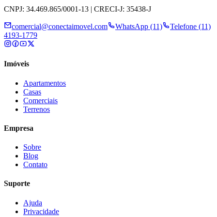
CNPJ: 34.469.865/0001-13 | CRECI-J: 35438-J
comercial@conectaimovel.com
WhatsApp (11)
Telefone (11)
4193-1779
Imóveis
Apartamentos
Casas
Comerciais
Terrenos
Empresa
Sobre
Blog
Contato
Suporte
Ajuda
Privacidade