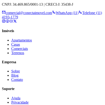
CNPJ: 34.469.865/0001-13 | CRECI-J: 35438-J
comercial@conectaimovel.com
WhatsApp (11)
Telefone (11)
4193-1779
Imóveis
Apartamentos
Casas
Comerciais
Terrenos
Empresa
Sobre
Blog
Contato
Suporte
Ajuda
Privacidade