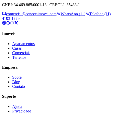
CNPJ: 34.469.865/0001-13 | CRECI-J: 35438-J
comercial@conectaimovel.com
WhatsApp (11)
Telefone (11)
4193-1779
Imóveis
Apartamentos
Casas
Comerciais
Terrenos
Empresa
Sobre
Blog
Contato
Suporte
Ajuda
Privacidade