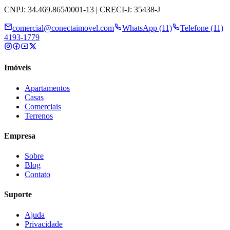
CNPJ: 34.469.865/0001-13 | CRECI-J: 35438-J
comercial@conectaimovel.com
WhatsApp (11)
Telefone (11)
4193-1779
Imóveis
Apartamentos
Casas
Comerciais
Terrenos
Empresa
Sobre
Blog
Contato
Suporte
Ajuda
Privacidade