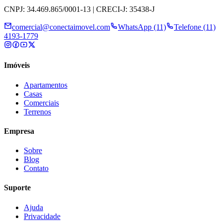
CNPJ: 34.469.865/0001-13 | CRECI-J: 35438-J
comercial@conectaimovel.com
WhatsApp (11)
Telefone (11)
4193-1779
Imóveis
Apartamentos
Casas
Comerciais
Terrenos
Empresa
Sobre
Blog
Contato
Suporte
Ajuda
Privacidade