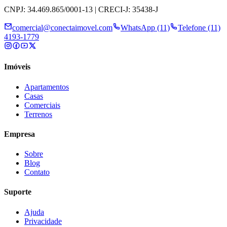
CNPJ: 34.469.865/0001-13 | CRECI-J: 35438-J
comercial@conectaimovel.com
WhatsApp (11)
Telefone (11)
4193-1779
Imóveis
Apartamentos
Casas
Comerciais
Terrenos
Empresa
Sobre
Blog
Contato
Suporte
Ajuda
Privacidade