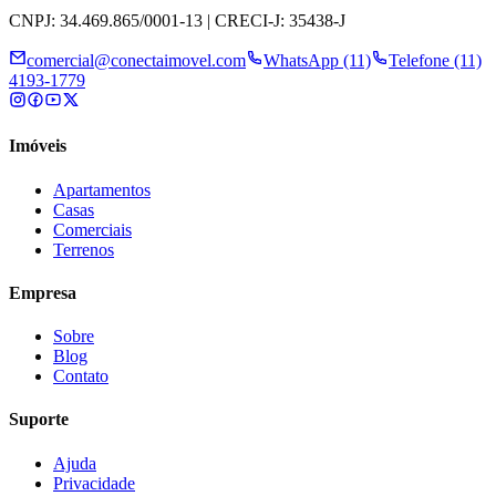
CNPJ: 34.469.865/0001-13 | CRECI-J: 35438-J
comercial@conectaimovel.com
WhatsApp (11)
Telefone (11)
4193-1779
Imóveis
Apartamentos
Casas
Comerciais
Terrenos
Empresa
Sobre
Blog
Contato
Suporte
Ajuda
Privacidade