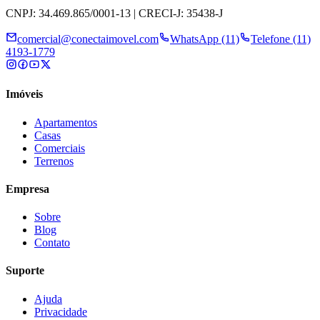
CNPJ: 34.469.865/0001-13 | CRECI-J: 35438-J
comercial@conectaimovel.com
WhatsApp (11)
Telefone (11)
4193-1779
Imóveis
Apartamentos
Casas
Comerciais
Terrenos
Empresa
Sobre
Blog
Contato
Suporte
Ajuda
Privacidade