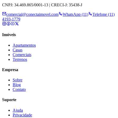
CNPJ: 34.469.865/0001-13 | CRECI-J: 35438-J
comercial@conectaimovel.com
WhatsApp (11)
Telefone (11)
4193-1779
Imóveis
Apartamentos
Casas
Comerciais
Terrenos
Empresa
Sobre
Blog
Contato
Suporte
Ajuda
Privacidade